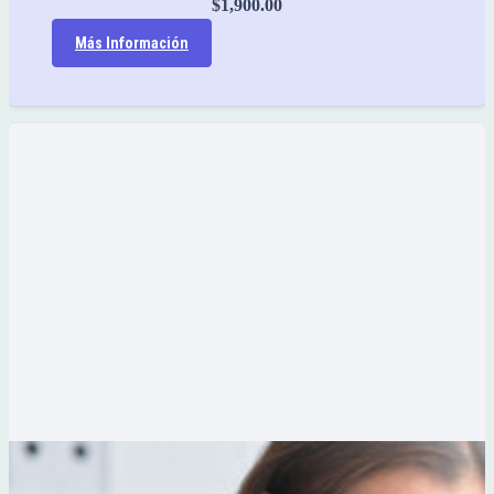
$
1,900.00
Más Información