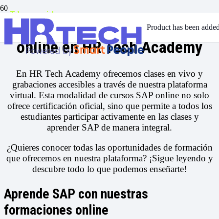
Telepresencial
Telepresencial
Telepresencial
Telepresencial
Telepresencial
Telepresencial
Telepresencial
Telepresencial
Aprender SAP y cursos SAP
Product
has been added 
online en HR Tech Academy
En HR Tech Academy ofrecemos clases en vivo y
grabaciones accesibles a través de nuestra plataforma
virtual. Esta modalidad de cursos SAP online no solo
ofrece certificación oficial, sino que permite a todos los
estudiantes participar activamente en las clases y
aprender SAP de manera integral.
¿Quieres conocer todas las oportunidades de formación
que ofrecemos en nuestra plataforma? ¡Sigue leyendo y
descubre todo lo que podemos enseñarte!
Aprende SAP con nuestras
formaciones online